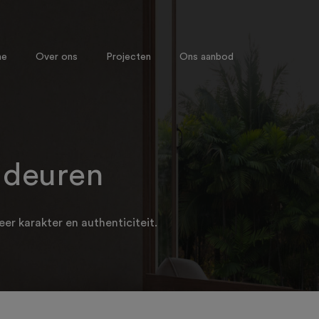
me
Over ons
Projecten
Ons aanbod
 deuren
er karakter en authenticiteit.