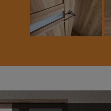
Home
Over ons
Projecten
Ons aanbod