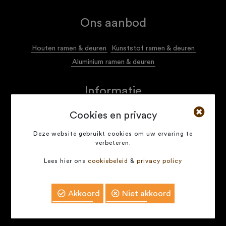
Ons aanbod
Houten ramen & deuren
Kunststof ramen & deuren
Aluminium ramen & deuren
Informatie
Cookies en privacy
Algemene voorwaarden
Privacy policy
Deze website gebruikt cookies om uw ervaring te
verbeteren.
Naservice voor onze klanten
Lees hier ons
cookiebeleid
&
privacy policy
COPYRIGHT © 2026 -
ECOFRA.ME
- ALL RIGHTS
RESERVED
Akkoord
Niet akkoord
Development by
Contact
Offerte aanvragen