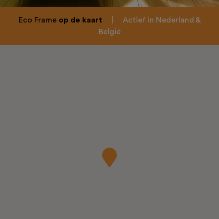
Eco Frame
op de kaart
|
Actief in Nederland &
België
Home
Over ons