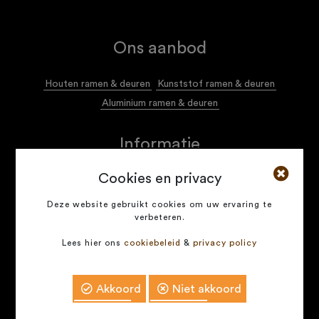
Ons aanbod
Houten ramen & deuren
Kunststof ramen & deuren
Aluminium ramen & deuren
Informatie
Cookies en privacy
Algemene voorwaarden
Privacy policy
Deze website gebruikt cookies om uw ervaring te
verbeteren.
Naservice voor onze klanten
Lees hier ons
cookiebeleid
&
privacy policy
COPYRIGHT © 2026 -
ECOFRA.ME
- ALL RIGHTS
RESERVED
Akkoord
Niet akkoord
Development by
Contact
Offerte aanvragen