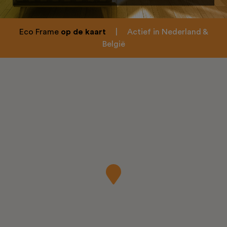
Eco Frame
op de kaart
|
Actief in Nederland &
België
Home
Over ons