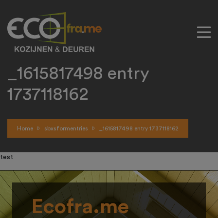
_1615817498 entry
1737118162
Home
sbxsformentries
_1615817498 entry 1737118162
test
Ecofra.me