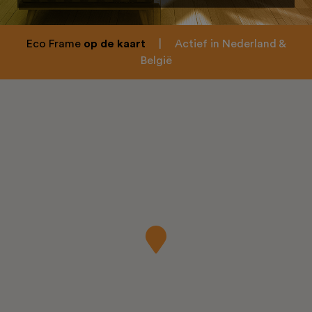
Eco Frame
op de kaart
|
Actief in Nederland &
België
Home
Over ons