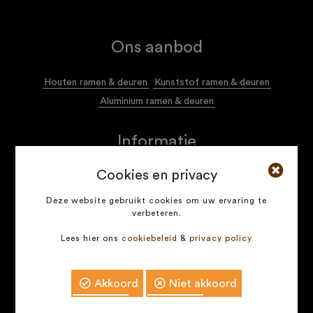
Ons aanbod
Houten ramen & deuren
Kunststof ramen & deuren
Aluminium ramen & deuren
Informatie
Cookies en privacy
Algemene voorwaarden
Privacy policy
Deze website gebruikt cookies om uw ervaring te
verbeteren.
Naservice voor onze klanten
Lees hier ons
cookiebeleid
&
privacy policy
COPYRIGHT © 2026 -
ECOFRA.ME
- ALL RIGHTS
RESERVED
Akkoord
Niet akkoord
Development by
Contact
Offerte aanvragen