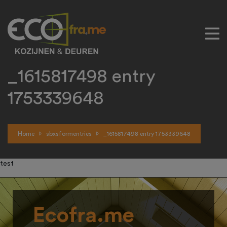
_1615817498 entry
1753339648
Home
sbxsformentries
_1615817498 entry 1753339648
test
Ecofra.me