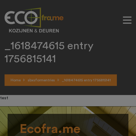
_1618474615 entry
1756815141
Home
sbxsformentries
_1618474615 entry 1756815141
test
Ecofra.me