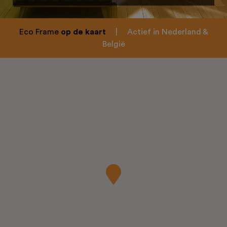
Eco Frame
op de kaart
|
Actief in Nederland &
België
Home
Over ons