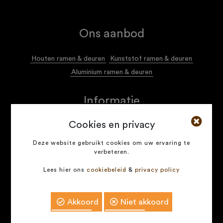
Ons aanbod
Houten ramen & deuren
Kunststof ramen & deuren
Aluminium ramen & deuren
Informatie
Cookies en privacy
Algemene voorwaarden
Privacy policy
Deze website gebruikt cookies om uw ervaring te
verbeteren.
Naservice voor onze klanten
Lees hier ons
cookiebeleid
&
privacy policy
COPYRIGHT © 2026 -
ECOFRA.ME
- ALL RIGHTS
RESERVED
Akkoord
Niet akkoord
Development by
Contact
Offerte aanvragen