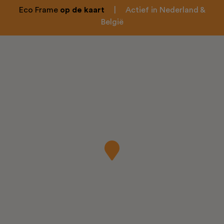
Eco Frame
op de kaart
|
Actief in Nederland &
België
Home
Over ons