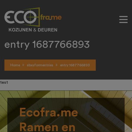
entry 1687766893
Home
sbxsformentries
entry 1687766893
test
Ecofra.me
Ramen en