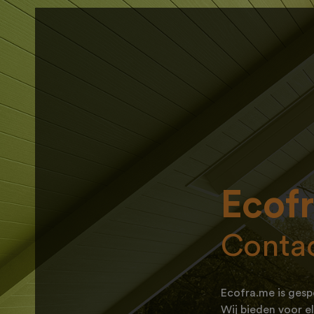
Ecof
Contac
Ecofra.me is gesp
Wij bieden voor el