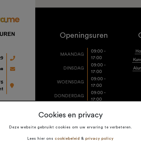
Openingsuren
09:00 -
Ho
MAANDAG
17:00
29
Kun
09:00 -
DINSDAG
Alu
me
17:00
09:00 -
WOENSDAG
75
17:00
ht
09:00 -
DONDERDAG
17:00
09:00 -
VRIJDAG
17:00
Cookies en privacy
OP
ZATERDAG
AFSPRAAK
Deze website gebruikt cookies om uw ervaring te verbeteren.
ZONDAG
GESLOTEN
Lees hier ons
cookiebeleid
&
privacy policy