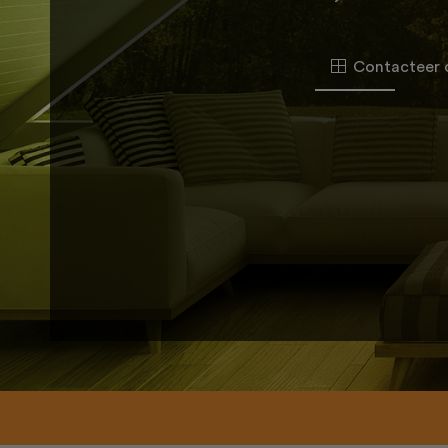
Contacteer 
Home
Over ons
Projecten
Ons aanbod