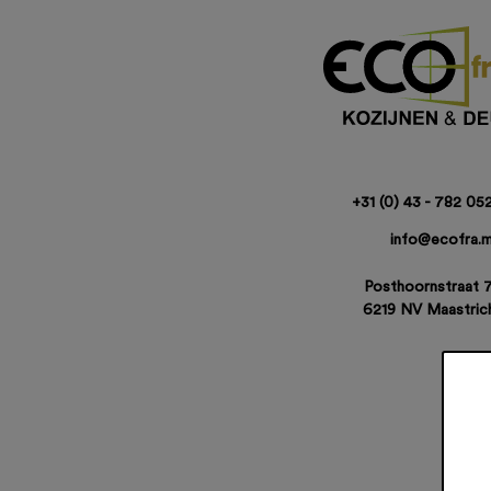
+31 (0) 43 - 782 05
info@ecofra.
Posthoornstraat 
6219 NV Maastric