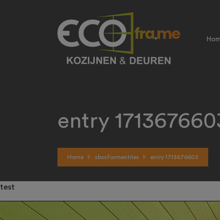
Ho
entry 171367660
Home
sbxsformentries
entry 1713676603
test