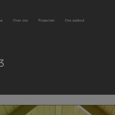
me
Over ons
Projecten
Ons aanbod
3