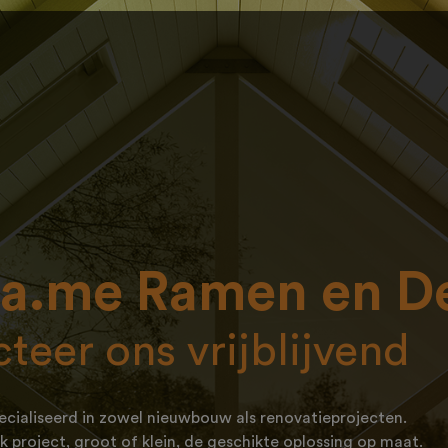
ra.me Ramen en D
teer ons vrijblijvend
ecialiseerd in zowel nieuwbouw als renovatieprojecten.
k project, groot of klein, de geschikte oplossing op maat.